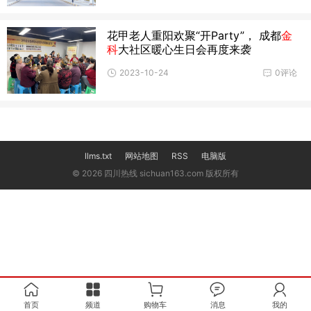
花甲老人重阳欢聚“开Party”， 成都
金
科
大社区暖心生日会再度来袭
2023-10-24
0评论
llms.txt
网站地图
RSS
电脑版
© 2026 四川热线 sichuan163.com 版权所有
首页
频道
购物车
消息
我的