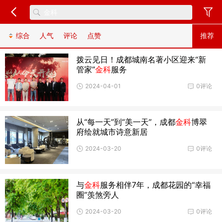
综合
人气
评论
点赞
推荐
拨云见日！成都城南名著小区迎来“新
管家”
金科
服务
2024-04-01
0评论
从“每一天”到“美一天”，成都
金科
博翠
府绘就城市诗意新居
2024-03-20
0评论
与
金科
服务相伴7年，成都花园的“幸福
圈”羡煞旁人
2024-03-20
0评论