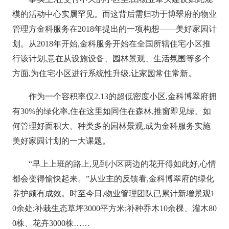
模的活动中心实属罕见。而这背后需归功于博翠府的物业
管理方金科服务在2018年提出的一项构想——美好家园计
划。从2018年开始,金科服务开始在全国所辖住宅小区推
行该计划,意在从设施设备、园林景观、生活氛围等多个
方面,为住宅小区进行系统性升级,让家园常住常新。
作为一个容积率仅2.13的超低密度小区,金科博翠府拥
有30%的绿化率,住在这里如同住在森林,推窗即见绿。如
何管理好面积大、种类多的园林景观,成为金科服务实施
美好家园计划的一大课题。
“早上上班的路上,见到小区两边的花开得如此好,心情
都会变得愉快起来。”从业主的反馈看,金科博翠府的绿化
养护颇有成效。时至今日,物业管理团队已累计新增景观1
0余处;补栽生态草坪3000平方米;补种乔木10余棵、灌木80
0株、花卉3000株……