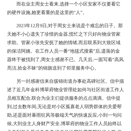
而在业主周女士看来,选择一个小区安家不仅要看它
的硬件设施,她更看重的是这里的“人”。
2023年12月9日,对于周女士来说是个难忘的日子。那
天她不小心遗失了珍惜的金器,慌忙之下只好向物业管家
求助。管家小张先安抚了她的情绪,而后联系到大致区域
的保洁阿姨。在工作人员一番“地毯式搜索”后,遗落的金
器终于被找到了,周女士感谢不已。几天后,一面写着“高风
亮洁,拾金不昧”的锦旗送到了邻里服务中心。
另一封感谢信来自簇锦街道办事处高碑社区。信中描
述了近几年金科博翠府物业管理处如何与社区街道工作人
员相互配合,联合为业主们提供服务的点点滴滴。信中提
到,过去数年间,无论是对小区孤寡老人弱势群体的关爱帮
助,还是面对暴雨狂风等极端天气的快速反应,小到一句问
候,大到业主人身财产安全,博翠府的物业工作人员始终以