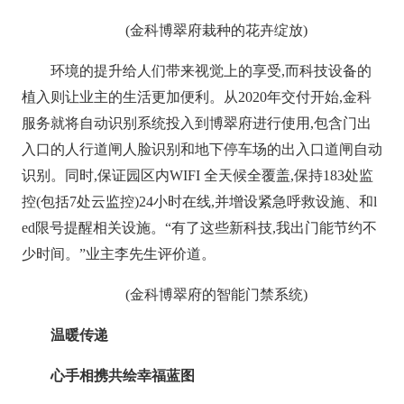
(金科博翠府栽种的花卉绽放)
环境的提升给人们带来视觉上的享受,而科技设备的
植入则让业主的生活更加便利。从2020年交付开始,金科
服务就将自动识别系统投入到博翠府进行使用,包含门出
入口的人行道闸人脸识别和地下停车场的出入口道闸自动
识别。同时,保证园区内WIFI 全天候全覆盖,保持183处监
控(包括7处云监控)24小时在线,并增设紧急呼救设施、和l
ed限号提醒相关设施。“有了这些新科技,我出门能节约不
少时间。”业主李先生评价道。
(金科博翠府的智能门禁系统)
温暖传递
心手相携共绘幸福蓝图