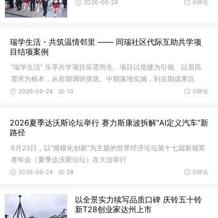
2026-06-24
0评论
瑞学生活・共筑温情邻里 —— 同瑞社区代际互助共学项
目结项案例
“瑞学生活” 乐享共学项目应需而生。项目以党建为引领、以居民
需求为根本，从前期调研摸底、中期落地实施，到后期成果沉
淀，一步步搭建起代际互助的暖心桥梁，让社区真正成为有温
2026-06-24
10
0评论
度、有活力、有自治力的全龄友好家园。
2026夏季达沃斯论坛举行 赛力斯康波拆解“AI定义汽车”新
路径
6月23日，以“规模化创新”为主题的世界经济论坛第十七届新领军
者年会（夏季达沃斯论坛）在大连举行
2026-06-24
28
0评论
以全景实力续写品质口碑 庆铃五十铃
新T28创业家达州上市