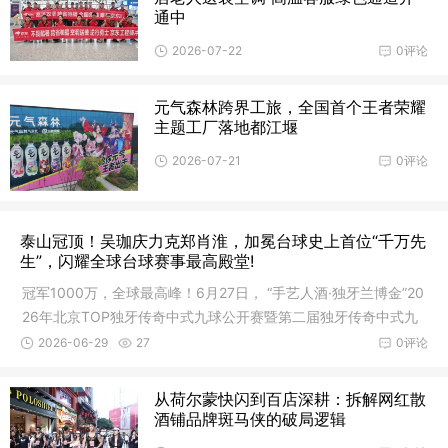
通中
2026-07-22
0评论
元气森林跨界工旅，全国首个王者荣耀
主题工厂落地都江堰
2026-07-21
0评论
泰山冠顶！吴珈庆力克郑肖淮，加冕台球史上首位“千万先
生”，闪耀全球台球赛事最高殿堂!
冠军1000万，全球最高峰！6月27日， “手艺人酒·独牙兰博金”20
26年北京TOP独牙传奇中式九球公开赛暨第二届独牙传奇中式九
球国
2026-06-29
27
0评论
从荷尔蒙快闪到百店深耕：拆解网红散
酒铺品牌斑马侠的破局逻辑