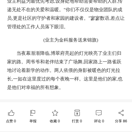
业主利益为最优先考虑,设身处地帮助需要帮助的人群,传
递无处不在的关爱和温暖。“你们不仅仅是物业团队的成
员,更是社区的守护者和家园的建设者。”寥寥数语,差点让
管理处的工作人员落下眼泪。
(业主为金科服务送来锦旗)
当夜幕渐渐降临,博翠府亮起的灯光映亮了业主们归
家的路。周爷爷和老伴结束了广场舞,回家路上一路雀跃
地讨论着新学的动作。两人依偎的身影被暖色的灯光拉
长,一如在这里度过的每个夜晚一样。这里是他们的家,也
是他们对幸福的所有想象。
点赞
0
举报
收藏
0
打赏
0
评论
0
分享
86