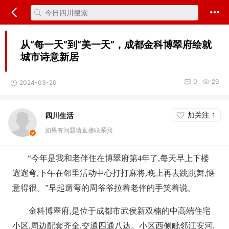
从“每一天”到“美一天”，成都金科博翠府绘就
城市诗意新居
0
29
2024-03-20
加关注
四川生活
1
如果有问题请直接联系我
“今年是我和老伴住在博翠府第4年了,每天早上下楼
遛遛弯,下午在邻里活动中心打打麻将,晚上再去跳跳舞,惬
意得很。”早起遛弯的周爷爷拉着老伴的手笑着说。
金科博翠府,是位于成都市武侯新双楠的中高端住宅
小区,周边配套齐全,交通四通八达。小区西侧毗邻江安河,