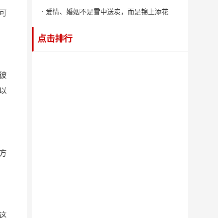
这时候你可能会感到非常尴尬。
爱情、婚姻不是雪中送炭，而是锦上添花
可
点击排行
彼
以
方
这