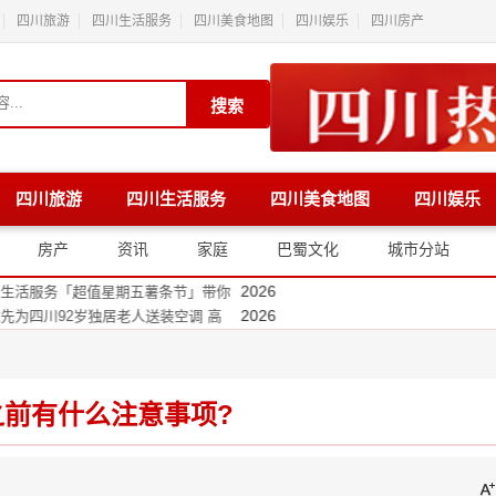
四川旅游
四川生活服务
四川美食地图
四川娱乐
四川房产
搜索
四川旅游
四川生活服务
四川美食地图
四川娱乐
2026
风采成都店用细节重塑自信生活方
2026
数字产业新链接
房产
资讯
家庭
巴蜀文化
城市分站
2026
onyOS 7新特性，解锁星河互联、空
2026
活服务「超值星期五薯条节」带你
2026
四川92岁独居老人送装空调 高
2026
国首个王者荣耀主题工厂落地都江
2026
东家电专卖店 “国补下乡”京东
2026
川再升级！体育消费券打开全民运
之前有什么注意事项?