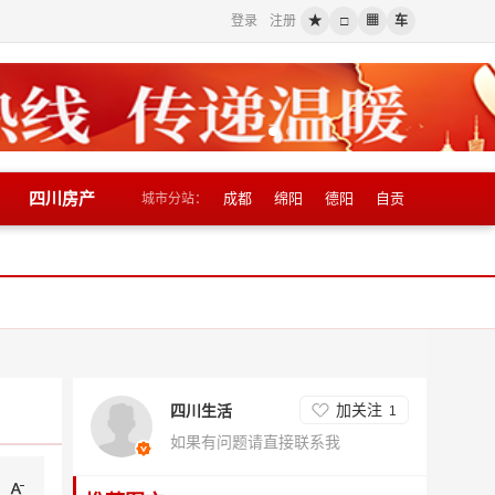
登录
注册
★
□
▦
车
四川房产
成都
绵阳
德阳
自贡
城市分站：
加关注
四川生活
1
如果有问题请直接联系我