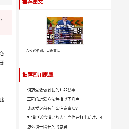
推荐图文
中，
合伙式婚姻，对象变队
恋
要
推荐四川家庭
谈恋爱要做到长久并非易事
正确的恋爱方法包括以下几点
此
谈恋爱之前有什么注意事项?
打错电话给错误的人：当你在打电话时，不
小心拨错了号码，结果接通了一个陌生人，
怎么谈一段长久的恋爱