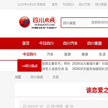
2026年8月6日 星期四
首页
今日四川
四川汽车
四川家庭
首页
今日四川
四川汽车
四川家庭
2026
刻板印象，唐风采成都店用细节重塑自信生活方
打破假发刻板印象，唐
2026
而行，甘孜打开数字产业新链接
向“新”而行，甘孜打开
今日四川
汽车
旅游
美食
生活
2026
都站聚焦HarmonyOS 7新特性，解锁星河互联、空
HDD 成都站聚焦Harm
2026
大薯！抖音生活服务「超值星期五薯条节」带你
当大暑遇大薯！抖音生
四川热点
2026
驰援团队优先为四川92岁独居老人送装空调 高
京东服务驰援团队优先为
2026
跨界工旅，全国首个王者荣耀主题工厂落地都江
元气森林跨界工旅，全
首页
>
四川家庭
>
恋爱
2026
者7月25日来京东家电专卖店 “国补下乡”京东
四川消费者7月25日来京
2026
全开，安逸四川再升级！体育消费券打开全民运
运动热力全开，安逸四
谈恋爱
2023-07-18
四川热线
39