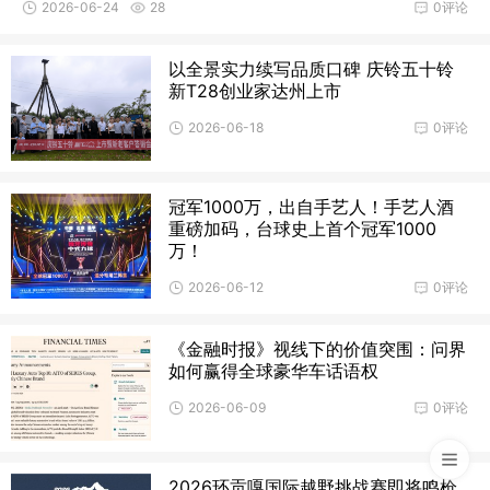
2026-06-24
28
0评论
以全景实力续写品质口碑 庆铃五十铃
新T28创业家达州上市
2026-06-18
0评论
冠军1000万，出自手艺人！手艺人酒
重磅加码，台球史上首个冠军1000
万！
2026-06-12
0评论
《金融时报》视线下的价值突围：问界
如何赢得全球豪华车话语权
2026-06-09
0评论
2026环贡嘎国际越野挑战赛即将鸣枪