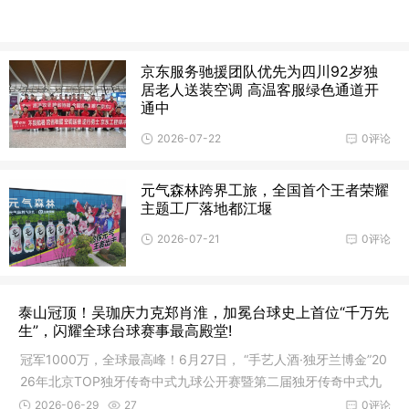
京东服务驰援团队优先为四川92岁独
居老人送装空调 高温客服绿色通道开
通中
2026-07-22
0评论
元气森林跨界工旅，全国首个王者荣耀
主题工厂落地都江堰
2026-07-21
0评论
泰山冠顶！吴珈庆力克郑肖淮，加冕台球史上首位“千万先
生”，闪耀全球台球赛事最高殿堂!
冠军1000万，全球最高峰！6月27日， “手艺人酒·独牙兰博金”20
26年北京TOP独牙传奇中式九球公开赛暨第二届独牙传奇中式九
球国
2026-06-29
27
0评论