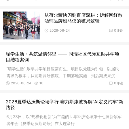
从荷尔蒙快闪到百店深耕：拆解网红散
酒铺品牌斑马侠的破局逻辑
2026-06-24
0评论
瑞学生活・共筑温情邻里 —— 同瑞社区代际互助共学项
目结项案例
“瑞学生活” 乐享共学项目应需而生。项目以党建为引领、以居民
需求为根本，从前期调研摸底、中期落地实施，到后期成果沉
淀，一步步搭建起代际互助的暖心桥梁，让社区真正成为有温
2026-06-24
10
0评论
度、有活力、有自治力的全龄友好家园。
2026夏季达沃斯论坛举行 赛力斯康波拆解“AI定义汽车”新
路径
6月23日，以“规模化创新”为主题的世界经济论坛第十七届新领军
者年会（夏季达沃斯论坛）在大连举行