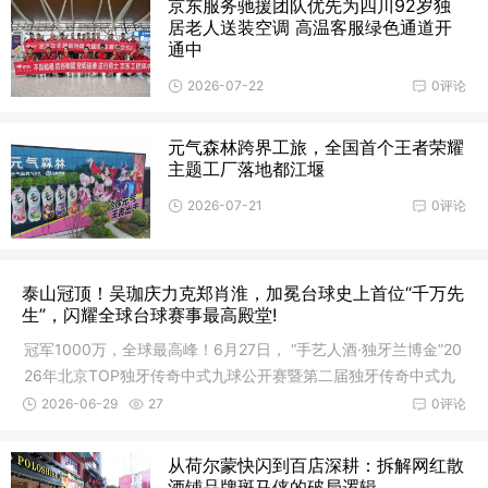
京东服务驰援团队优先为四川92岁独
居老人送装空调 高温客服绿色通道开
通中
2026-07-22
0评论
元气森林跨界工旅，全国首个王者荣耀
主题工厂落地都江堰
2026-07-21
0评论
泰山冠顶！吴珈庆力克郑肖淮，加冕台球史上首位“千万先
生”，闪耀全球台球赛事最高殿堂!
冠军1000万，全球最高峰！6月27日， “手艺人酒·独牙兰博金”20
26年北京TOP独牙传奇中式九球公开赛暨第二届独牙传奇中式九
球国
2026-06-29
27
0评论
从荷尔蒙快闪到百店深耕：拆解网红散
酒铺品牌斑马侠的破局逻辑