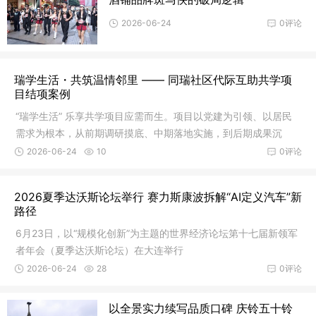
2026-06-24
0评论
瑞学生活・共筑温情邻里 —— 同瑞社区代际互助共学项
目结项案例
“瑞学生活” 乐享共学项目应需而生。项目以党建为引领、以居民
需求为根本，从前期调研摸底、中期落地实施，到后期成果沉
淀，一步步搭建起代际互助的暖心桥梁，让社区真正成为有温
2026-06-24
10
0评论
度、有活力、有自治力的全龄友好家园。
2026夏季达沃斯论坛举行 赛力斯康波拆解“AI定义汽车”新
路径
6月23日，以“规模化创新”为主题的世界经济论坛第十七届新领军
者年会（夏季达沃斯论坛）在大连举行
2026-06-24
28
0评论
以全景实力续写品质口碑 庆铃五十铃