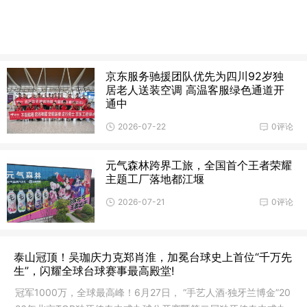
京东服务驰援团队优先为四川92岁独
居老人送装空调 高温客服绿色通道开
通中
2026-07-22
0评论
元气森林跨界工旅，全国首个王者荣耀
主题工厂落地都江堰
2026-07-21
0评论
泰山冠顶！吴珈庆力克郑肖淮，加冕台球史上首位“千万先
生”，闪耀全球台球赛事最高殿堂!
冠军1000万，全球最高峰！6月27日， “手艺人酒·独牙兰博金”20