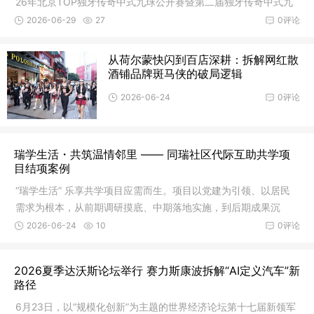
26年北京TOP独牙传奇中式九球公开赛暨第二届独牙传奇中式九
球国
2026-06-29
27
0评论
从荷尔蒙快闪到百店深耕：拆解网红散
酒铺品牌斑马侠的破局逻辑
2026-06-24
0评论
瑞学生活・共筑温情邻里 —— 同瑞社区代际互助共学项
目结项案例
“瑞学生活” 乐享共学项目应需而生。项目以党建为引领、以居民
需求为根本，从前期调研摸底、中期落地实施，到后期成果沉
淀，一步步搭建起代际互助的暖心桥梁，让社区真正成为有温
2026-06-24
10
0评论
度、有活力、有自治力的全龄友好家园。
2026夏季达沃斯论坛举行 赛力斯康波拆解“AI定义汽车”新
路径
6月23日，以“规模化创新”为主题的世界经济论坛第十七届新领军