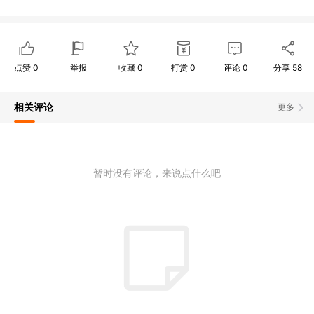
点赞
0
举报
收藏
0
打赏
0
评论
0
分享
58
相关评论
更多
暂时没有评论，来说点什么吧