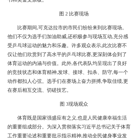
图 2 比赛现场
比赛期间,可克达拉市的市民们纷纷来到比赛现场。
他们不仅为选手们加油助威,还积极参与现场互动,充分感
受乒乓球运动的魅力和乐趣。许多观众表示,此次比赛不
仅让他们欣赏到了高水平的乒乓球比赛,更深刻体会到了
体育运动的内涵与价值。此外,各代表队均呈现出了良好
的竞技状态和体育精神,发球、接球、扣杀、防守,每一个
动作都扣人心弦。选手们在赛场上奋力拼搏,争取佳绩,更
在赛后相互交流、切磋技艺。
图 3现场观众
体育既是国家强盛应有之义,也是人民健康幸福生活
的重要组成部分。为深入贯彻落实习近平总书记关于体育
工作重要论述和重要批示指示精神,推动全民健身事业发