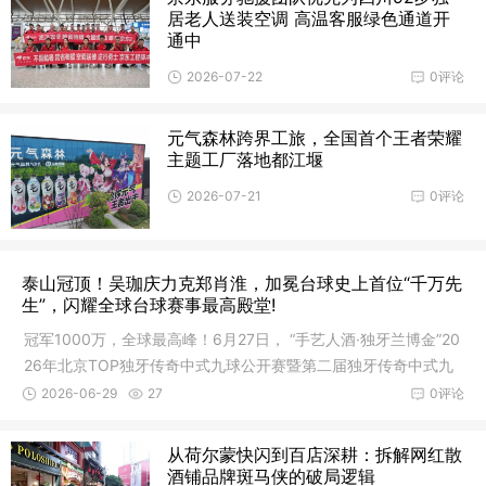
居老人送装空调 高温客服绿色通道开
通中
2026-07-22
0评论
元气森林跨界工旅，全国首个王者荣耀
主题工厂落地都江堰
2026-07-21
0评论
泰山冠顶！吴珈庆力克郑肖淮，加冕台球史上首位“千万先
生”，闪耀全球台球赛事最高殿堂!
冠军1000万，全球最高峰！6月27日， “手艺人酒·独牙兰博金”20
26年北京TOP独牙传奇中式九球公开赛暨第二届独牙传奇中式九
球国
2026-06-29
27
0评论
从荷尔蒙快闪到百店深耕：拆解网红散
酒铺品牌斑马侠的破局逻辑