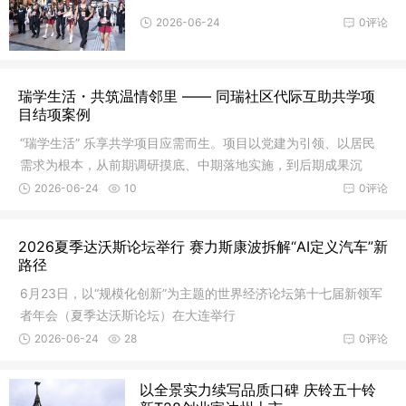
2026-06-24
0评论
瑞学生活・共筑温情邻里 —— 同瑞社区代际互助共学项
目结项案例
“瑞学生活” 乐享共学项目应需而生。项目以党建为引领、以居民
需求为根本，从前期调研摸底、中期落地实施，到后期成果沉
淀，一步步搭建起代际互助的暖心桥梁，让社区真正成为有温
2026-06-24
10
0评论
度、有活力、有自治力的全龄友好家园。
2026夏季达沃斯论坛举行 赛力斯康波拆解“AI定义汽车”新
路径
6月23日，以“规模化创新”为主题的世界经济论坛第十七届新领军
者年会（夏季达沃斯论坛）在大连举行
2026-06-24
28
0评论
以全景实力续写品质口碑 庆铃五十铃