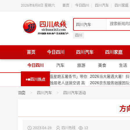
2026年8月8日 星期六
首页
今日四川
四川汽车
四川家庭
四川
首页
今日四川
四川汽车
四川家庭
2026
发刻板印象，唐风采成都店用细节重塑自信生活方
打破假发刻板印象，
2026
”而行，甘孜打开数字产业新链接
向“新”而行，甘孜打
今日四川
汽车
旅游
美食
生活
2026
 成都站聚焦HarmonyOS 7新特性，解锁星河互联、空
HDD 成都站聚焦Ha
2026
遇大薯！抖音生活服务「超值星期五薯条节」带你
当大暑遇大薯！抖音
四川热点
2026
务驰援团队优先为四川92岁独居老人送装空调 高
京东服务驰援团队优先
2026
林跨界工旅，全国首个王者荣耀主题工厂落地都江
元气森林跨界工旅，
首页
>
四川汽车
>
四川汽车活动
2026
费者7月25日来京东家电专卖店 “国补下乡”京东
四川消费者7月25日
2026
力全开，安逸四川再升级！体育消费券打开全民运
运动热力全开，安逸
方
2023-04-28
四川热线
12