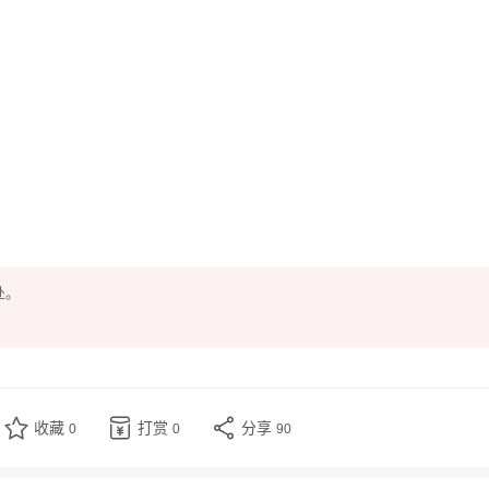
，
处。
收藏
打赏
分享
0
0
90