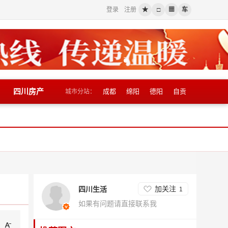
登录
注册
★
□
▦
车
四川房产
成都
绵阳
德阳
自贡
城市分站：
加关注
四川生活
1
如果有问题请直接联系我