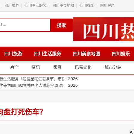
四川旅游
四川生活服务
四川美食地图
四川娱乐
四川房产
搜索
四川旅游
四川生活服务
四川美食地图
四川娱乐
2026
唐风采成都店用细节重塑自信生活方
2026
开数字产业新链接
房产
资讯
家庭
巴蜀文化
城市分站
2026
rmonyOS 7新特性，解锁星河互联、空
2026
生活服务「超值星期五薯条节」带你
2026
为四川92岁独居老人送装空调 高
2026
全国首个王者荣耀主题工厂落地都江
2026
来京东家电专卖店 “国补下乡”京东
2026
四川再升级！体育消费券打开全民运
向盘打死伤车？