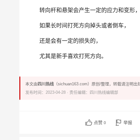
转向杆和悬架会产生一定的应力和变形
如果长时间打死方向掉头或者倒车，
还是会有一定的损失的，
尤其是新手喜欢打死方向。
本文由
四川热线
（sichuan163.com）原创/整理，转载请注明出
发布时间：2023-04-28 · 责任编辑：四川热线编辑部
点赞
举报
0