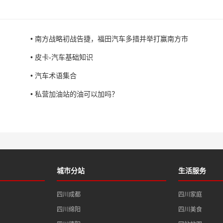
• 南方战略初战告捷，福田汽车多措并举打赢南方市
• 皮卡-汽车基础知识
• 汽车术语集合
• 私营加油站的油可以加吗？
城市分站
生活服务
四川成都
四川家庭
四川绵阳
四川美食