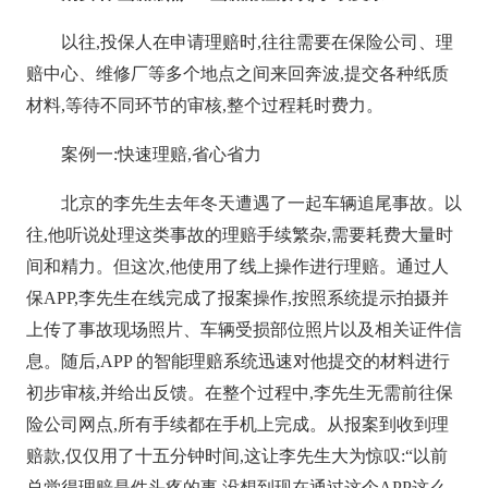
以往,投保人在申请理赔时,往往需要在保险公司、理
赔中心、维修厂等多个地点之间来回奔波,提交各种纸质
材料,等待不同环节的审核,整个过程耗时费力。
案例一:快速理赔,省心省力
北京的李先生去年冬天遭遇了一起车辆追尾事故。以
往,他听说处理这类事故的理赔手续繁杂,需要耗费大量时
间和精力。但这次,他使用了线上操作进行理赔。通过人
保APP,李先生在线完成了报案操作,按照系统提示拍摄并
上传了事故现场照片、车辆受损部位照片以及相关证件信
息。随后,APP 的智能理赔系统迅速对他提交的材料进行
初步审核,并给出反馈。在整个过程中,李先生无需前往保
险公司网点,所有手续都在手机上完成。从报案到收到理
赔款,仅仅用了十五分钟时间,这让李先生大为惊叹:“以前
总觉得理赔是件头疼的事,没想到现在通过这个APP这么