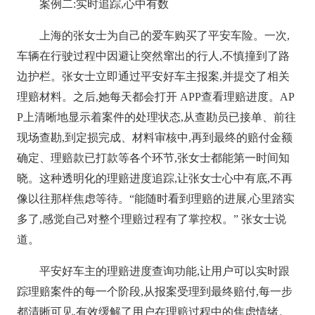
案例二:实时追踪,心中有数
上海的张女士为自己的爱车购买了平安车险。一次,
车辆在行驶过程中因避让突然窜出的行人,不慎撞到了路
边护栏。张女士立即通过平安好车主报案,并提交了相关
理赔材料。之后,她每天都会打开 APP查看理赔进度。AP
P上清晰地显示着案件的处理状态,从查勘员已接单、前往
现场查勘,到定损完成、材料审核中,再到最终的赔付金额
确定、理赔款已打款等各个环节,张女士都能第一时间知
晓。这种透明化的理赔进度追踪,让张女士心中有底,不再
像以往那样焦虑等待。“能随时看到理赔的进展,心里踏实
多了,感觉自己对整个理赔过程有了掌控权。” 张女士说
道。
平安好车主的理赔进度查询功能,让用户可以实时跟
踪理赔案件的每一个阶段,从报案受理到最终赔付,每一步
都清晰可见,有效缓解了用户在理赔过程中的焦虑情绪。