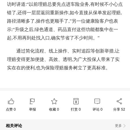
访时讲道:“以前理赔总要先点进车险业务,有时候不小心点
错了,还得一层层返回重新操作,如今直接从保单发起理赔,
路径清晰多了,操作也更顺手了,”另一位健康险客户也表
示:“升级之后,绿色通道、药品直付这些功能都集中在一
起,不用再到处找入口,确实节省了不少时间。”
通过简化流程、线上操作、实时追踪等创新举措,让
理赔变得更加便捷、高效、透明,为广大投保人带来了实
实在在的便利,也为保险理赔服务树立了更高标准。
点赞
0
举报
收藏
0
打赏
0
评论
0
分享
52
相关评论
更多