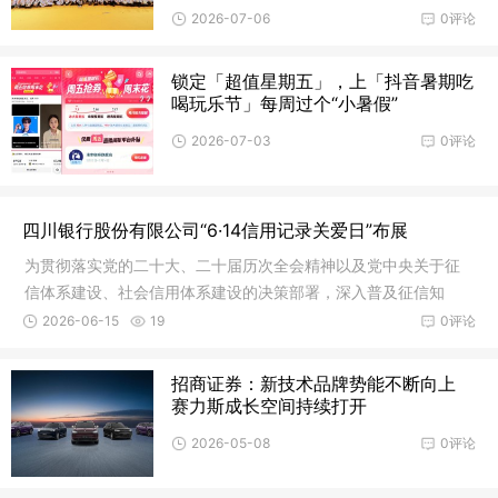
2026-07-06
0评论
锁定「超值星期五」，上「抖音暑期吃
喝玩乐节」每周过个“小暑假”
2026-07-03
0评论
四川银行股份有限公司“6·14信用记录关爱日”布展
为贯彻落实党的二十大、二十届历次全会精神以及党中央关于征
信体系建设、社会信用体系建设的决策部署，深入普及征信知
识、强化公
2026-06-15
19
0评论
招商证券：新技术品牌势能不断向上
赛力斯成长空间持续打开
2026-05-08
0评论