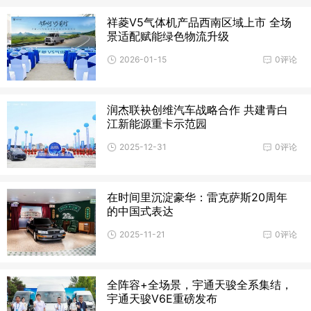
祥菱V5气体机产品西南区域上市 全场
景适配赋能绿色物流升级
2026-01-15
0评论
润杰联袂创维汽车战略合作 共建青白
江新能源重卡示范园
2025-12-31
0评论
在时间里沉淀豪华：雷克萨斯20周年
的中国式表达
2025-11-21
0评论
全阵容+全场景，宇通天骏全系集结，
宇通天骏V6E重磅发布