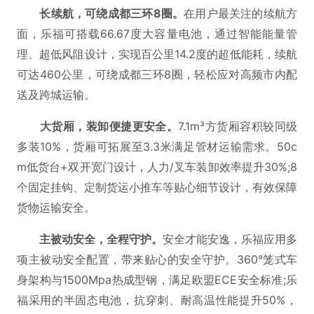
长续航，可绕成都三环8圈。
在用户最关注的续航方
面，乐福可搭载66.67度大容量电池，通过智能能量管
理、超低风阻设计，实现百公里14.2度的超低能耗，续航
可达460公里，可绕成都三环8圈，轻松应对高频市内配
送及跨城运输。
大货厢，装卸便捷更安全。
7.1m³方货厢容积较同级
多装10%，货厢可拓展至3.3米满足管材运输需求。50c
m低货台+双开宽门设计，人力/叉车装卸效率提升30%;8
个固定挂钩、定制货运小推车等贴心细节设计，有效保障
货物运输安全。
主被动安全，全程守护。
安全才能安逸，乐福应用多
项主被动安全配置，带来贴心的安全守护。360°笼式车
身架构与1500Mpa热成型钢，满足欧盟ECE安全标准;乐
福采用的半固态电池，抗穿刺、耐高温性能提升50%，