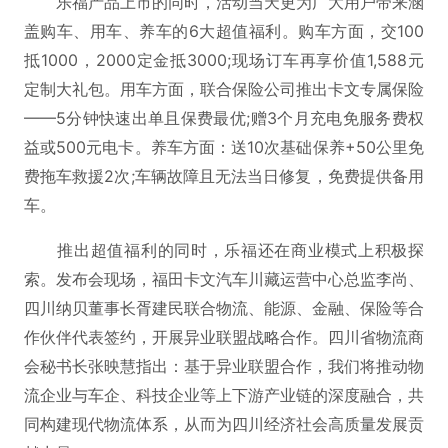
乐福产品上市的同时，活动当天更为广大用户带来涵
盖购车、用车、养车的6大超值福利。购车方面，交100
抵1000，2000定金抵3000;现场订车再享价值1,588元
定制大礼包。用车方面，联合保险公司推出卡文专属保险
——5分钟快速出单且保费最优;赠3个月充电免服务费权
益或500元电卡。养车方面：送10次基础保养+50公里免
费拖车救援2次;车辆故障且无法当日修复，免费提供备用
车。
推出超值福利的同时，乐福还在商业模式上积极探
索。发布会现场，福田卡文汽车川藏运营中心总监李尚、
四川纳贝董事长胥建民联合物流、能源、金融、保险等合
作伙伴代表签约，开展异业联盟战略合作。四川省物流商
会秘书长张映慧指出：基于异业联盟合作，我们将推动物
流企业与车企、科技企业等上下游产业链的深度融合，共
同构建现代物流体系，从而为四川经济社会高质量发展贡