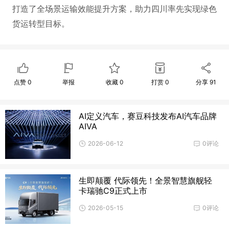
打造了全场景运输效能提升方案，助力四川率先实现绿色
货运转型目标。
点赞
0
举报
收藏
0
打赏
0
分享
91
AI定义汽车，赛豆科技发布AI汽车品牌
AIVA
2026-06-12
0评论
生即颠覆 代际领先！全景智慧旗舰轻
卡瑞驰C9正式上市
2026-05-15
0评论