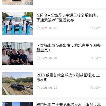
全阵容+全场景，宇通天骏全系集结，
宇通天骏V6E重磅发布
2025-07-28
0评论
卡友福山城焕新出发，构筑商用车服务
新生态！
2025-07-01
0评论
RELY威麟首款全球皮卡测试图曝光 上
市在即
2025-05-28
0评论
福田汽车三大新品重磅发布，争创世界