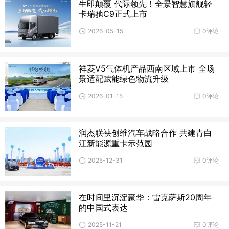
生即颠覆 代际领先！全景智慧旗舰轻
卡瑞驰C9正式上市
2026-05-15
0评论
祥菱V5气体机产品西南区域上市 全场
景适配赋能绿色物流升级
2026-01-15
0评论
润杰联袂创维汽车战略合作 共建青白
江新能源重卡示范园
2025-12-31
0评论
在时间里沉淀豪华：雷克萨斯20周年
的中国式表达
2025-11-21
0评论