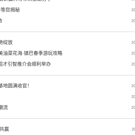
会等您揭秘
2
动
2
艳绽放
2
美油菜花海·镇巴春季游玩攻略
2
招才引智推介会顺利举办
2
基地圆满收官！
2
2
潮流
2
共赢
2