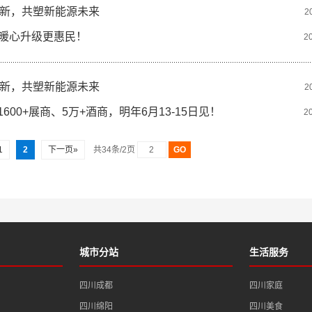
新，共塑新能源未来
2
，暖心升级更惠民！
2
新，共塑新能源未来
2
00+展商、5万+酒商，明年6月13-15日见！
2
1
2
下一页»
共34条/2页
城市分站
生活服务
四川成都
四川家庭
四川绵阳
四川美食