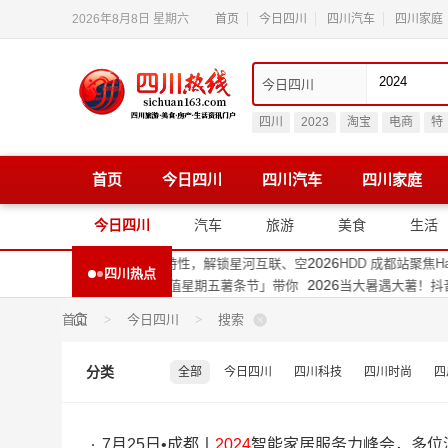
2026年8月8日 星期六
首页
今日四川
四川汽车
四川家庭
四川
2023
淘宝
电商
特
首页
今日四川
四川汽车
四川家庭
2026
气携手西藏航空 启动高高原航空智能气象预警平
墨迹天气携手西藏航
2026
发刻板印象，唐风采成都店用细节重塑自信生活方
打破假发刻板印象，
今日四川
汽车
旅游
美食
生活
2026
”而行，甘孜打开数字产业新链接
向“新”而行，甘孜打
2026
 成都站聚焦HarmonyOS 7新特性，解锁星河互联、空
HDD 成都站聚焦Ha
四川热点
2026
遇大薯！抖音生活服务「超值星期五薯条节」带你
当大暑遇大薯！抖音
2026
务驰援团队优先为四川92岁独居老人送装空调 高
京东服务驰援团队优先
首页
>
今日四川
>
搜索
2026
林跨界工旅，全国首个王者荣耀主题工厂落地都江
元气森林跨界工旅，
2026
费者7月25日来京东家电专卖店 “国补下乡”京东
四川消费者7月25日
分类
全部
今日四川
四川科技
四川时尚
四
7月25日•成都丨
2024
智能家居服务力峰会，多位