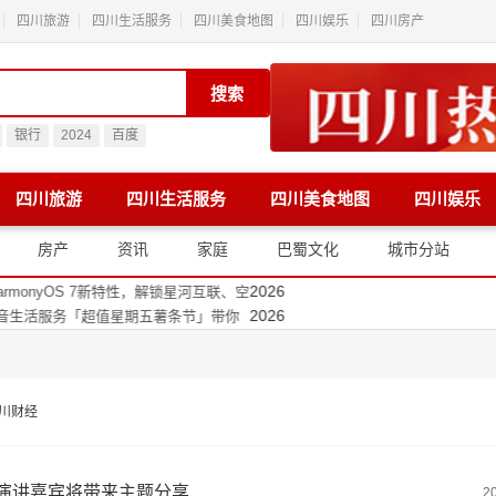
四川旅游
四川生活服务
四川美食地图
四川娱乐
四川房产
搜索
银行
2024
百度
四川旅游
四川生活服务
四川美食地图
四川娱乐
2026
空 启动高高原航空智能气象预警平
2026
唐风采成都店用细节重塑自信生活方
房产
资讯
家庭
巴蜀文化
城市分站
2026
开数字产业新链接
2026
rmonyOS 7新特性，解锁星河互联、空
2026
生活服务「超值星期五薯条节」带你
2026
为四川92岁独居老人送装空调 高
2026
全国首个王者荣耀主题工厂落地都江
2026
来京东家电专卖店 “国补下乡”京东
川财经
演讲嘉宾将带来主题分享
2