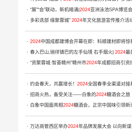
“展”“会”联动，新机暗涌|
2024
亚洲泳池SPA博览
多彩迭部 缘聚蓉城”
2024
年文化旅游宣传推介活
2024
中国成都建博会开幕在即：科顺建材即将惊
春入巴山,徜徉镇巴的左手仙境 右手烟火|
2024
最
“资聚蓉城·智荟赣州”赣州市
2024
年成都招商引资
约会春天，共赢增长！
2024
全国春季全渠道对接
招商火热，备受关注——白象的
2024
糖酒会之旅
白象中国面亮相
2024
糖酒会，正宗中国味引领新
万达商管西区举办
2024
年品牌发展大会 以向新谋