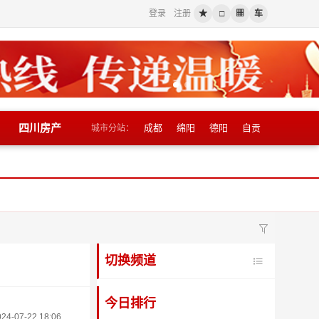
登录
注册
★
□
▦
车
四川房产
成都
绵阳
德阳
自贡
城市分站：
切换频道
今日排行
024-07-22 18:06