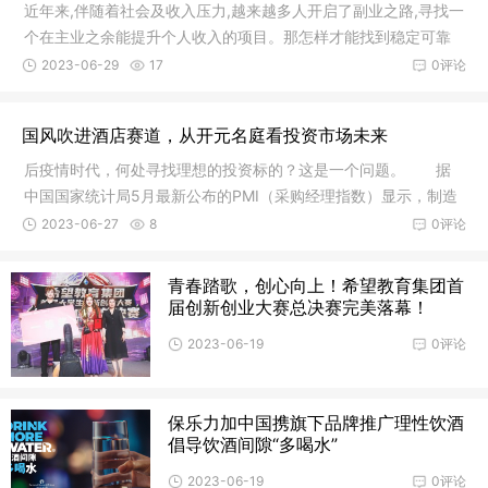
近年来,伴随着社会及收入压力,越来越多人开启了副业之路,寻找一
个在主业之余能提升个人收入的项目。那怎样才能找到稳定可靠
的项
2023-06-29
17
0评论
国风吹进酒店赛道，从开元名庭看投资市场未来
后疫情时代，何处寻找理想的投资标的？这是一个问题。 据
中国国家统计局5月最新公布的PMI（采购经理指数）显示，制造
业和非
2023-06-27
8
0评论
青春踏歌，创心向上！希望教育集团首
届创新创业大赛总决赛完美落幕！
2023-06-19
0评论
保乐力加中国携旗下品牌推广理性饮酒
倡导饮酒间隙“多喝水”
2023-06-19
0评论