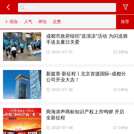
综合
人气
评论
点赞
推荐
成都市政府组织“送清凉”活动 为闪送骑
手送去夏日关爱
2023-07-27
0评论
新篇章·新征程丨北京首捷国际-成都分
公司开业大吉！
2023-07-26
0评论
商海涛声商标知识产权上市鸣锣 开启
全新征程
2023-07-26
0评论