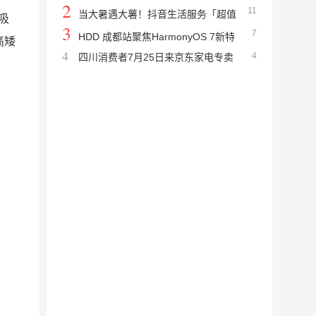
2
11
接
当大暑遇大薯！抖音生活服务「超值
吸
3
7
星期五薯条节」带你抢券消薯过周五
HDD 成都站聚焦HarmonyOS 7新特
高矮
4
4
四川消费者7月25日来京东家电专卖
性，解锁星河互联、空间计算、AI 智能创新
店 “国补下乡”京东超级内购会爆款家电一口
实践
价