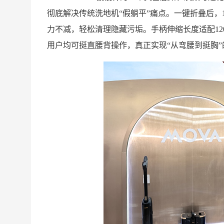
彻底解决传统洗地机“假躺平”痛点。一键折叠后，1
力不减，轻松清理隐藏污垢。手柄伸缩长度适配120
用户均可挺直腰背操作，真正实现“从弯腰到挺胸