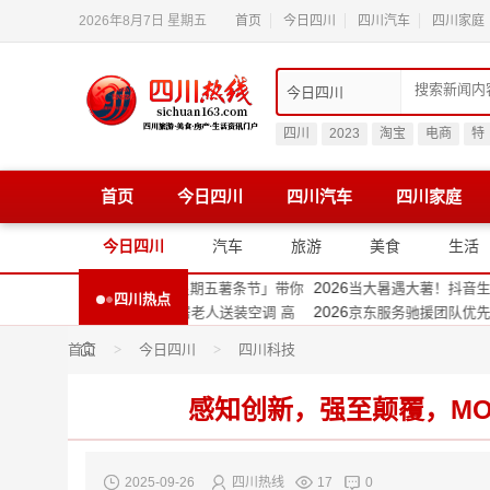
2026年8月7日 星期五
首页
今日四川
四川汽车
四川家庭
四川
2023
淘宝
电商
特
首页
今日四川
四川汽车
四川家庭
2026
，唐风采成都店用细节重塑自信生活方
打破假发刻板印象，唐风采成都店
2026
打开数字产业新链接
向“新”而行，甘孜打开数字产业新
今日四川
汽车
旅游
美食
生活
2026
rmonyOS 7新特性，解锁星河互联、空
HDD 成都站聚焦HarmonyOS
2026
音生活服务「超值星期五薯条节」带你
当大暑遇大薯！抖音生活服务「超
四川热点
2026
先为四川92岁独居老人送装空调 高
京东服务驰援团队优先为四川92岁
2026
，全国首个王者荣耀主题工厂落地都江
元气森林跨界工旅，全国首个王者
首页
>
今日四川
>
四川科技
2026
来京东家电专卖店 “国补下乡”京东
四川消费者7月25日来京东家电专卖
2026
逸四川再升级！体育消费券打开全民运
运动热力全开，安逸四川再升级！
感知创新，强至颠覆，MO
2025-09-26
四川热线
17
0