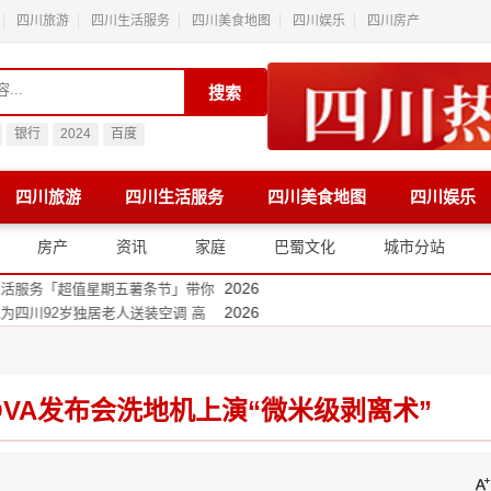
四川旅游
四川生活服务
四川美食地图
四川娱乐
四川房产
搜索
银行
2024
百度
四川旅游
四川生活服务
四川美食地图
四川娱乐
2026
用细节重塑自信生活方
2026
链接
房产
资讯
家庭
巴蜀文化
城市分站
2026
 7新特性，解锁星河互联、空
2026
值星期五薯条节」带你
2026
独居老人送装空调 高
2026
荣耀主题工厂落地都江
2026
店 “国补下乡”京东
2026
体育消费券打开全民运
VA发布会洗地机上演“微米级剥离术”