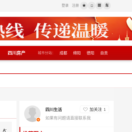
登录
注册
★
□
▦
车
四川房产
成都
绵阳
德阳
自贡
城市分站：
加关注
四川生活
1
如果有问题请直接联系我