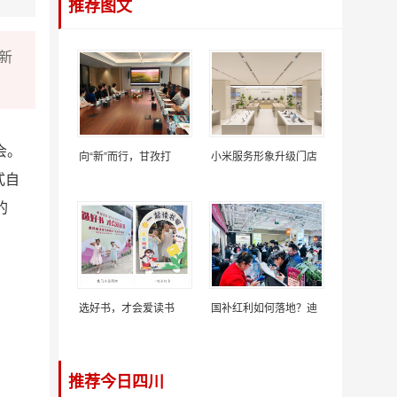
推荐图文
新
会。
向“新”而行，甘孜打
小米服务形象升级门店
式自
的
选好书，才会爱读书
国补红利如何落地？迪
推荐今日四川