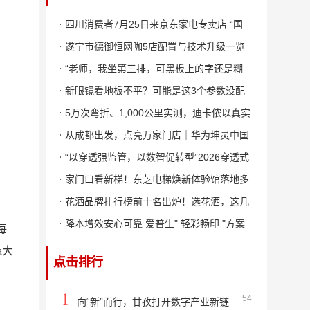
四川消费者7月25日来京东家电专卖店 “国
补下乡”京东超级内购会爆款家电一口价
遂宁市德御恒网咖5店配置与技术升级一览
“老师，我坐第三排，可黑板上的字还是糊
的……”
新眼镜看地板不平？可能是这3个参数没配
准！
5万次弯折、1,000公里实测，迪卡侬以真实
山野定义MH900徒步鞋
从成都出发，点亮万家门店｜华为坤灵中国
行2026·智能商业场景峰会暨门店宝全国启
“以穿透强监管，以数智促转型”2026穿透式
航活动成功举办
监管智享会在成都成功举办！
家门口看新梯！东芝电梯焕新体验馆落地多
城，便民焕梯正当时
花洒品牌排行榜前十名出炉！选花洒，这几
点你一定要看！
降本增效安心可靠 爱普生" 轻彩畅印 "方案
每
重塑商用打印租赁市场格局
a大
点击排行
1
54
向“新”而行，甘孜打开数字产业新链
，