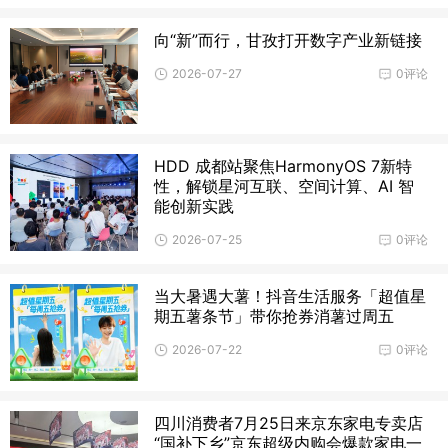
向“新”而行，甘孜打开数字产业新链接
2026-07-27
0评论
HDD 成都站聚焦HarmonyOS 7新特
性，解锁星河互联、空间计算、AI 智
能创新实践
2026-07-25
0评论
当大暑遇大薯！抖音生活服务「超值星
期五薯条节」带你抢券消薯过周五
2026-07-22
0评论
四川消费者7月25日来京东家电专卖店
“国补下乡”京东超级内购会爆款家电一