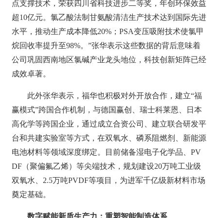
点支撑技术，荣获四川省科技进步二等奖，年创环保效益
超10亿元。氯乙酸法制甘氨酸清洁生产技术达到国际先进
水平，推动生产成本降低20%；PSA变压吸附技术使氯甲
烷回收率提升至98%。”张华表示这些数据的背后意味着
公司巩固西南地区氯碱产业龙头地位，科技创新矩阵已经
成效卓著。
此外张华表示，福华也积极对外开放合作，建立“福
赢模式”跨国合作机制，与德国赢创、瑞士科莱恩、日本
高化学等跨国企业，通过成立合资公司、建立联合研发平
台和共建实验室等方式，在双氧水、磷系阻燃剂、新能源
电池材料等领域深度绑定。目前储备湿电子化学品、PV
DF（聚偏氟乙烯）等尖端技术，规划建设20万吨工业级
双氧水、2.5万吨PVDF等项目，为进军千亿级新材料市场
奠定基础。
数字赋能新质生产力：重塑智能制造体系