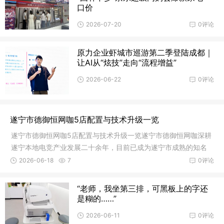
口价
2026-07-20
0评论
原力企业虾城市巡游第二季登陆成都｜
让AI从“炫技”走向“流程增益”
2026-06-22
0评论
遂宁市德御恒网咖5店配置与技术升级一览
遂宁市德御恒网咖5店配置与技术升级一览遂宁市德御恒网咖深耕
遂宁本地电竞产业发展二十余年，目前已成为遂宁市成熟的知名
网咖连
2026-06-18
7
0评论
“老师，我坐第三排，可黑板上的字还
是糊的……”
2026-06-11
0评论