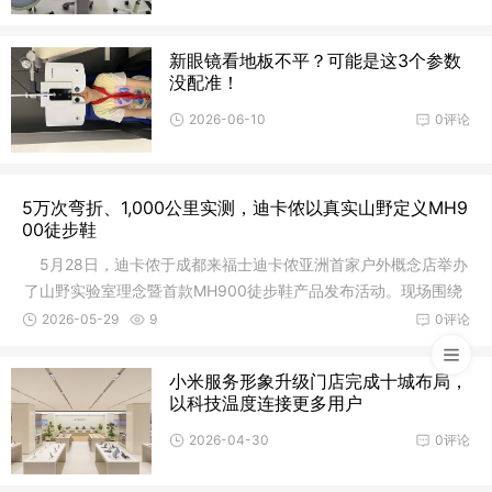
新眼镜看地板不平？可能是这3个参数
没配准！
2026-06-10
0评论
5万次弯折、1,000公里实测，迪卡侬以真实山野定义MH9
00徒步鞋
5月28日，迪卡侬于成都来福士迪卡侬亚洲首家户外概念店举办
了山野实验室理念暨首款MH900徒步鞋产品发布活动。现场围绕
从实验室
2026-05-29
9
0评论
小米服务形象升级门店完成十城布局，
以科技温度连接更多用户
2026-04-30
0评论