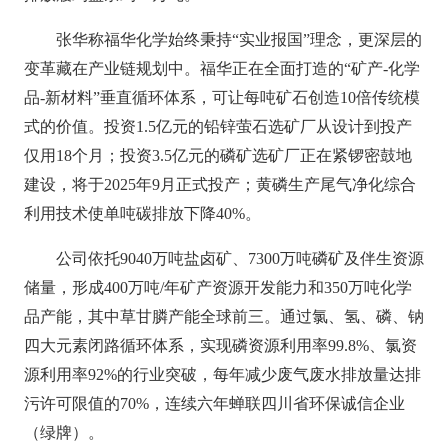
张华称福华化学始终秉持“实业报国”理念，更深层的
变革藏在产业链规划中。福华正在全面打造的“矿产-化学
品-新材料”垂直循环体系，可让每吨矿石创造10倍传统模
式的价值。投资1.5亿元的铅锌萤石选矿厂从设计到投产
仅用18个月；投资3.5亿元的磷矿选矿厂正在紧锣密鼓地
建设，将于2025年9月正式投产；黄磷生产尾气净化综合
利用技术使单吨碳排放下降40%。
公司依托9040万吨盐卤矿、7300万吨磷矿及伴生资源
储量，形成400万吨/年矿产资源开发能力和350万吨化学
品产能，其中草甘膦产能全球前三。通过氯、氢、磷、钠
四大元素闭路循环体系，实现磷资源利用率99.8%、氯资
源利用率92%的行业突破，每年减少废气废水排放量达排
污许可限值的70%，连续六年蝉联四川省环保诚信企业
（绿牌）。