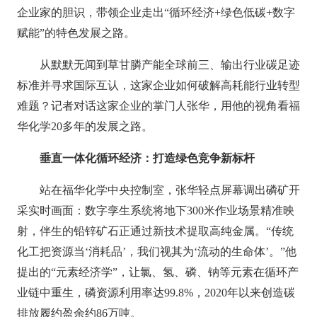
企业家的胆识，带领企业走出“循环经济+绿色低碳+数字
赋能”的特色发展之路。
从默默无闻到草甘膦产能全球前三、输出行业碳足迹
标准并寻求国际互认，这家企业如何破解高耗能行业转型
难题？记者对话这家企业的掌门人张华，用他的视角看福
华化学20多年的发展之路。
垂直一体化循环经济：打造绿色竞争新标杆
站在福华化学中央控制室，张华轻点屏幕调出磷矿开
采实时画面：数字孪生系统将地下300米作业场景精准映
射，伴生的铅锌矿石正通过新技术提取高纯金属。“传统
化工把资源当‘消耗品’，我们视其为‘流动的生命体’。”他
提出的“元素经济学”，让氯、氢、磷、钠等元素在循环产
业链中重生，磷资源利用率达99.8%，2020年以来创造碳
排放履约盈余约86万吨。